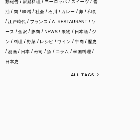
/
/
/
/
動報告
家庭料理
ヨーロッパ
スイーツ
醤
/
/
/
/
/
/
/
油
肉
味噌
社会
石川
カレー
卵
和食
/
/
/
/
江戸時代
フランス
A_RESTAURANT
ソ
/
/
/
/
/
/
ース
金沢
豚肉
NEWS
果物
日本酒
ジ
/
/
/
/
/
/
ン
料理
野菜
レシピ
ワイン
牛肉
歴史
/
/
/
/
/
/
/
漫画
日本
寿司
魚
コラム
韓国料理
日本史
ALL TAGS