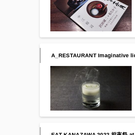
A_RESTAURANT Imaginative liqui
EAT KANAZAWA 2022 前夜祭 at. 