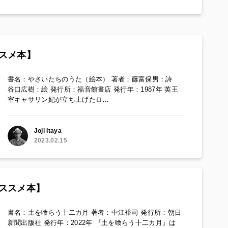
スメ本】
書名：やさいたちのうた（絵本） 著者：藤富保男：詩
谷口広樹：絵 発行所：福音館書店 発行年：1987年 英王
室キャサリン妃が立ち上げたロ…
Joji Itaya
2023.02.15
ススメ本】
書名：土を喰らう十二カ月 著者：中江裕司 発行所：朝日
新聞出版社 発行年：2022年 『土を喰らう十二カ月』は