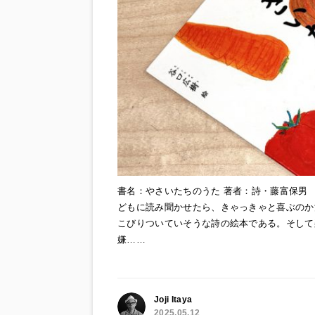
書名：やさいたちのうた 著者：詩・藤富保男 絵
どもに読み聞かせたら、きゃっきゃと喜ぶのか
こびりついていそうな詩の絵本である。そして
嫌……
Joji Itaya
2025.05.12