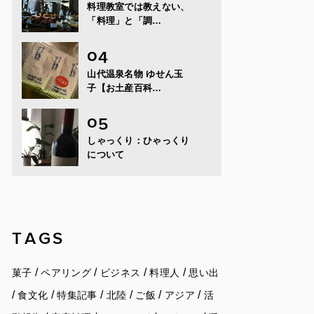
料理教室では教えない、
「料理」と「調…
山代温泉名物 ゆせん玉
子【お土産百科…
しゃっくり：ひゃっくり
について
TAGS
/
/
/
/
菓子
ペアリング
ビジネス
料理人
思い出
/
/
/
/
/
/
食文化
特集記事
北陸
ご飯
アジア
活