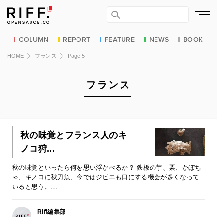
COLUMN
REPORT
FEATURE
NEWS
BOOK
HOME
フランス
Page 5
フランス
秋の味覚とフランス人のキ
ノコ狩...
秋の味覚といったら何を思い浮かべるか？ 鉄板の芋、栗、かぼち
ゃ、キノコに秋刀魚、今ではジビエも口にする機会が多くなって
いると思う。…
Riff編集部