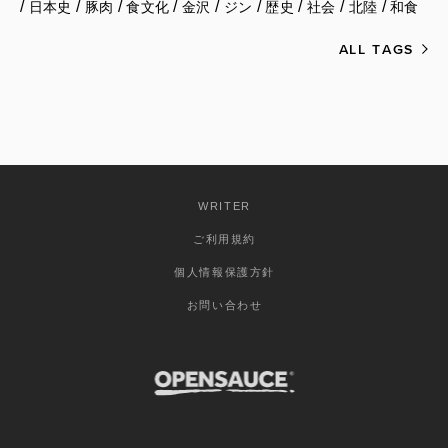
/
/
/
/
/
/
/
/
/
日本史
豚肉
食文化
金沢
ジン
歴史
社会
北陸
和食
ALL TAGS
WRITER
ご利用規約
個人情報保護方針
お問い合わせ