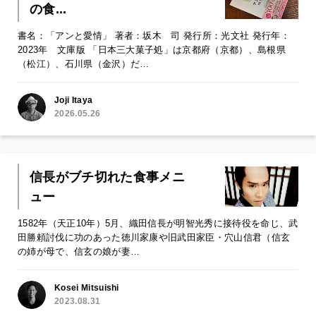
の食...
書名：「アンと愛情」 著者：坂木 司 発行所：光文社 発行年：
2023年 文庫版 「日本三大菓子処」は京都府（京都）、島根県
（松江）、石川県（金沢）だ…
Joji Itaya
2026.05.26
信長がブチ切れた食事メニ
ュー
1582年（天正10年）5月、織田信長が明智光秀に接待役を命じ、武
田勝頼討伐に功のあった徳川家康や旧武田家臣・穴山信君（信玄
の姉が母で、信玄の娘が妻…
Kosei Mitsuishi
2023.08.31