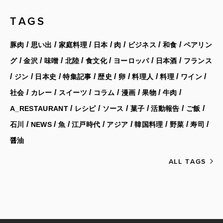
TAGS
/
/
/
/
/
/
/
豚肉
思い出
家庭料理
日本
肉
ビジネス
和食
ペアリン
/
/
/
/
/
/
/
グ
金沢
味噌
北陸
食文化
ヨーロッパ
日本酒
フランス
/
/
/
/
/
/
/
/
/
ジン
日本史
特集記事
歴史
卵
料理人
料理
ワイン
/
/
/
/
/
/
/
社会
カレー
スイーツ
コラム
漫画
果物
牛肉
/
/
/
/
/
/
A_RESTAURANT
レシピ
ソース
菓子
活動報告
ご飯
/
/
/
/
/
/
/
/
石川
NEWS
魚
江戸時代
アジア
韓国料理
野菜
寿司
醤油
ALL TAGS