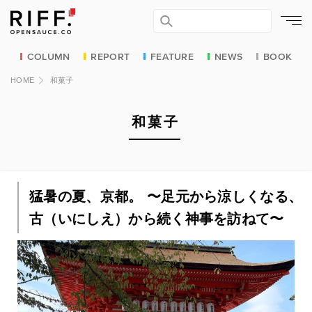
COLUMN
REPORT
FEATURE
NEWS
BOOK
HOME
和菓子
和菓子
猛暑の夏、京都。 〜足元から涼しくなる、
古（いにしえ）から続く神事を訪ねて〜