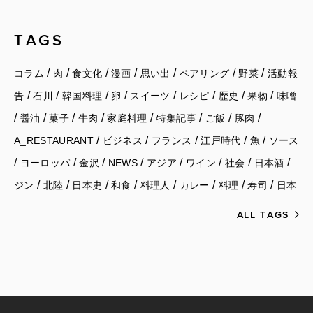
TAGS
/
/
/
/
/
/
/
コラム
肉
食文化
漫画
思い出
ペアリング
野菜
活動報
/
/
/
/
/
/
/
/
告
石川
韓国料理
卵
スイーツ
レシピ
歴史
果物
味噌
/
/
/
/
/
/
/
/
醤油
菓子
牛肉
家庭料理
特集記事
ご飯
豚肉
/
/
/
/
/
A_RESTAURANT
ビジネス
フランス
江戸時代
魚
ソース
/
/
/
/
/
/
/
/
ヨーロッパ
金沢
NEWS
アジア
ワイン
社会
日本酒
/
/
/
/
/
/
/
/
ジン
北陸
日本史
和食
料理人
カレー
料理
寿司
日本
ALL TAGS