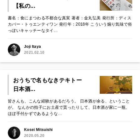
【私の...
書名：食にまつわる不都合な真実 著者：金丸弘美 発行所：ディス
カバー・トゥエンティワン 発行年：2018年 こういう煽り気味で俗
っぽいキャッチーなタイ…
Joji Itaya
2021.02.10
おうちで名もなきテキトー
日本酒...
皆さんも、こんな経験があるだろう。 日本酒が余る、ということ
が。 なんかの拍子にお土産で貰ったりして、日本酒が家に一瓶、
ほぼ手付かずであるような…
Kosei Mitsuishi
2020.05.20