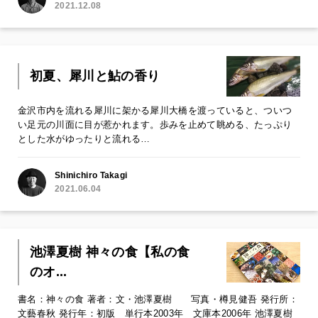
2021.12.08
初夏、犀川と鮎の香り
金沢市内を流れる犀川に架かる犀川大橋を渡っていると、ついつ
い足元の川面に目が惹かれます。歩みを止めて眺める、たっぷり
とした水がゆったりと流れる…
Shinichiro Takagi
2021.06.04
池澤夏樹 神々の食【私の食
のオ...
書名：神々の食 著者：文・池澤夏樹 写真・樽見健吾 発行所：
文藝春秋 発行年：初版 単行本2003年 文庫本2006年 池澤夏樹