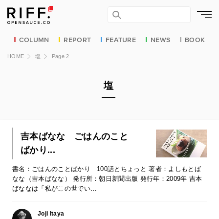
COLUMN
REPORT
FEATURE
NEWS
BOOK
HOME
塩
Page 2
塩
吉本ばなな ごはんのこと
ばかり...
書名：ごはんのことばかり 100話とちょっと 著者：よしもとば
なな（吉本ばなな） 発行所：朝日新聞出版 発行年：2009年 吉本
ばななは「私がこの世でい…
Joji Itaya