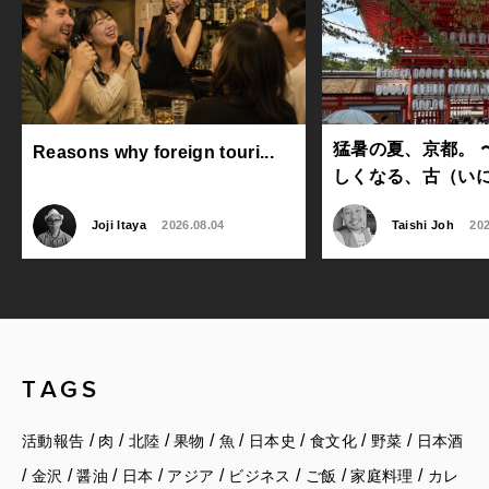
猛暑の夏、京都。 
Reasons why foreign touri...
しくなる、古（いにし
Joji Itaya
2026.08.04
Taishi Joh
202
TAGS
/
/
/
/
/
/
/
/
活動報告
肉
北陸
果物
魚
日本史
食文化
野菜
日本酒
/
/
/
/
/
/
/
/
金沢
醤油
日本
アジア
ビジネス
ご飯
家庭料理
カレ