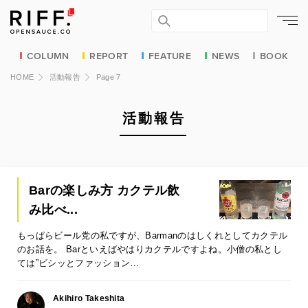
COLUMN
REPORT
FEATURE
NEWS
BOOK
HOME
活動報告
Page 7
活動報告
Barの楽しみ方 カクテル飲
み比べ...
もっぱらビール党の私ですが、Barmanのはしくれとしてカクテル
のお話を。 Barといえばやはりカクテルですよね。小僧の私とし
ては”ビシッとファッション…
Akihiro Takeshita