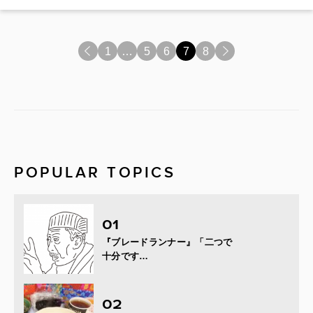
<
1
…
5
6
7
8
>
POPULAR TOPICS
『ブレードランナー』「二つで
十分です…