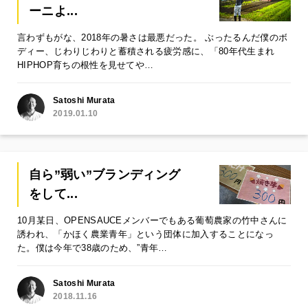
ーニよ...
言わずもがな、2018年の暑さは最悪だった。 ぶったるんだ僕のボ
ディー、じわりじわりと蓄積される疲労感に、「80年代生まれ
HIPHOP育ちの根性を見せてや…
Satoshi Murata
2019.01.10
自ら”弱い”ブランディング
をして...
10月某日、OPENSAUCEメンバーでもある葡萄農家の竹中さんに
誘われ、「かほく農業青年」という団体に加入することになっ
た。僕は今年で38歳のため、”青年…
Satoshi Murata
2018.11.16