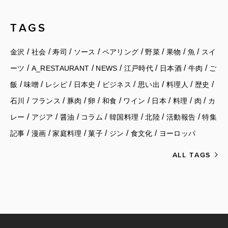
TAGS
/
/
/
/
/
/
/
/
金沢
社会
寿司
ソース
ペアリング
野菜
果物
魚
スイ
/
/
/
/
/
/
ーツ
A_RESTAURANT
NEWS
江戸時代
日本酒
牛肉
ご
/
/
/
/
/
/
/
/
飯
味噌
レシピ
日本史
ビジネス
思い出
料理人
歴史
/
/
/
/
/
/
/
/
/
石川
フランス
豚肉
卵
和食
ワイン
日本
料理
肉
カ
/
/
/
/
/
/
/
レー
アジア
醤油
コラム
韓国料理
北陸
活動報告
特集
/
/
/
/
/
/
記事
漫画
家庭料理
菓子
ジン
食文化
ヨーロッパ
ALL TAGS