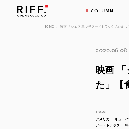
COLUMN
HOME
映画 「シェフ 三ツ星フードトラック始めまし
2020.06.08
映画 
た」【
TAGS:
アメリカ
キューバ
フードトラック
料