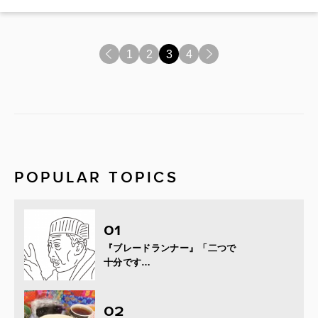
<
1
2
3
4
>
POPULAR TOPICS
『ブレードランナー』「二つで
十分です…