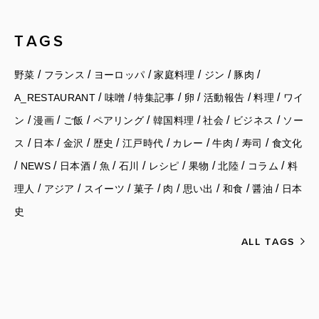
TAGS
/
/
/
/
/
/
野菜
フランス
ヨーロッパ
家庭料理
ジン
豚肉
/
/
/
/
/
/
A_RESTAURANT
味噌
特集記事
卵
活動報告
料理
ワイ
/
/
/
/
/
/
/
ン
漫画
ご飯
ペアリング
韓国料理
社会
ビジネス
ソー
/
/
/
/
/
/
/
/
ス
日本
金沢
歴史
江戸時代
カレー
牛肉
寿司
食文化
/
/
/
/
/
/
/
/
/
NEWS
日本酒
魚
石川
レシピ
果物
北陸
コラム
料
/
/
/
/
/
/
/
/
理人
アジア
スイーツ
菓子
肉
思い出
和食
醤油
日本
史
ALL TAGS