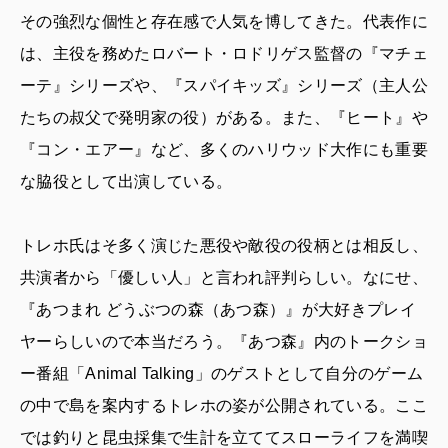
その強烈な個性と存在感で人気を博してきた。代表作に
は、主役を務めたロバート・ロドリゲス監督の『マチェ
ーテ』シリーズや、『スパイキッズ』シリーズ（主人公
たちの叔父で発明家の役）がある。また、『ヒート』や
『コン・エアー』など、多くのハリウッド大作にも重要
な脇役として出演している。
トレホ氏はそ多く演じた悪役や敵役の役柄とは相反し、
共演者から「優しい人」と言われ評判らしい。なにせ、
『あつまれ どうぶつの森（あつ森）』が大好きプレイ
ヤーらしいので本当だろう。『あつ森』内のトークショ
ー番組「Animal Talking」のゲストとして自分のゲーム
の中で島を案内するトレホの姿が公開されている。ここ
では釣りと昆虫採集で生計を立ててスローライフを満喫