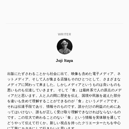
WRITER
Joji Itaya
出版にたずさわることから社会に出て、映像も含めた電子メディア、ネ
ットメディア、そして人が集まる店舗もそのひとつとして、さまざまな
メディアに関わって来ました。しかしメディアというものは良いものも
悪いものも伝達していきます。 そして「食」は最終系で人の原点のメデ
ィアだと思います。人と人の間に歴史を伝え、国境や民族を超えた部分
を違いも含めて理解することができるのが「食」というメディアです。
それは伝達手段であり、情報そのものです。誰かだけの利益のためにあ
ってはいけない、誰もが正しく受け取り理解できなければならないもの
です。この壮大で終わることのない「食」という情報を実体験を通して
どうやって伝えて行くか。新しい視点を持ったクリエーターたちを中心
に丁寧にカタチにして行きたいと思います。